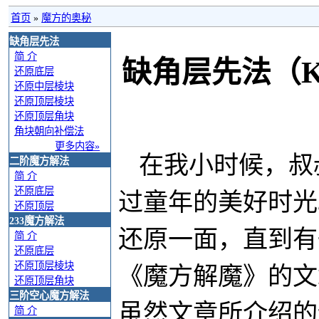
首页
»
魔方的奥秘
缺角层先法
简 介
缺角层先法（Ke
还原底层
还原中层棱块
还原顶层棱块
还原顶层角块
角块朝向补偿法
更多内容»
在我小时候，叔
二阶魔方解法
简 介
还原底层
过童年的美好时光
还原顶层
233魔方解法
还原一面，直到有
简 介
还原底层
还原顶层棱块
《魔方解魔》的文
还原顶层角块
三阶空心魔方解法
虽然文章所介绍的
简 介