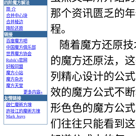
四阶魔方解法
简 介
那个资讯匮乏的年
合并中心块
合并棱边
程。
降阶还原
链接
百度魔方吧
随着魔方还原技
中国魔方俱乐部
世界魔方协会
的魔方还原法，这
Rubik's官网
好骰同盟
魔方小站
列精心设计的公式
魔方杂志
魔方天堂
效的魔方公式不断
更多内容»
友情链接
形色色的魔方公式
啟仁魔術方塊
許技江的魔術方塊
Mark Jeays
们往往只能看到这